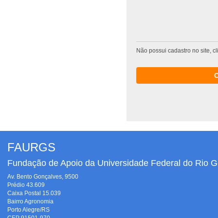
Não possui cadastro no site, c
FAURGS
Fundação de Apoio da Universidade Federal do Rio G
Av. Bento Gonçalves, 9500
Prédio 43.609
Caixa Postal 15.039
Bairro Agronomia
Porto Alegre/RS