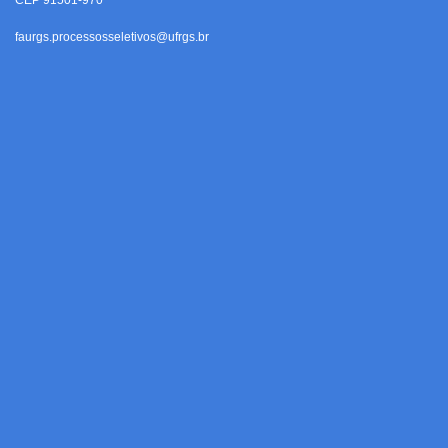
CEP 91501-970
faurgs.processosseletivos@ufrgs.br